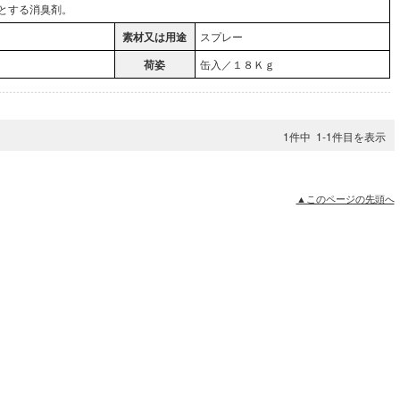
分とする消臭剤。
素材又は用途
スプレー
荷姿
缶入／１８Ｋｇ
1件中 1-1件目を表示
▲このページの先頭へ