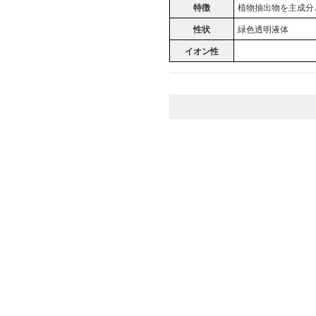
特徴
植物抽出物を主成
性状
緑色透明液体
イオン性