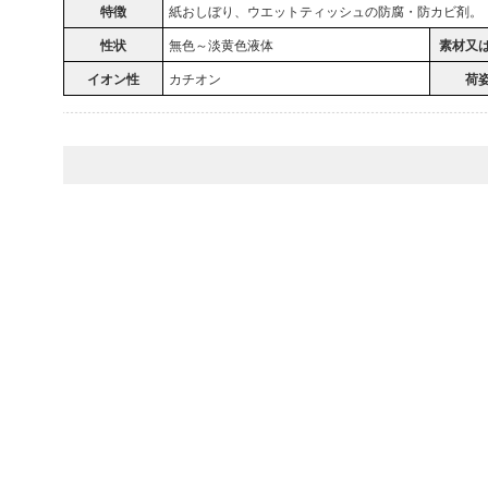
特徴
紙おしぼり、ウエットティッシュの防腐・防カビ剤。
性状
無色～淡黄色液体
素材又
イオン性
カチオン
荷