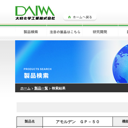
ホーム
>
製品一覧
> 検索結果
製品名
アモルデン ＧＰ－５０
機