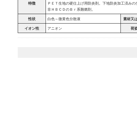
特徴
ＰＥＴ生地の硬仕上げ用防炎剤。下地防炎加工済みの
非ＨＢＣＤのＢｒ系難燃剤。
性状
白色～微黄色分散液
素材又
イオン性
アニオン
荷