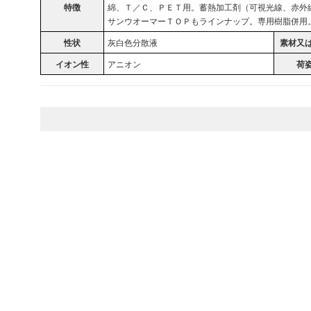
特徴
綿、Ｔ／Ｃ、ＰＥＴ用。蓄熱加工剤（可視光線、赤外
サンウオーマーＴＯＰもラインナップ。専用樹脂併用
性状
灰白色分散液
素材又
イオン性
アニオン
荷